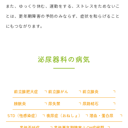
また、ゆっくり休む、運動をする、ストレスをためないこ
とは、更年期障害の予防のみならず、症状を和らげること
にもつながります。
泌尿器科の病気
前立腺肥大症
前立腺がん
前立腺炎
膀胱炎
尿失禁
尿路結石
STD（性感染症）
夜尿症（おねしょ）
潜血・蛋白尿
男性不妊症
男性更年期障害/LOH症候群